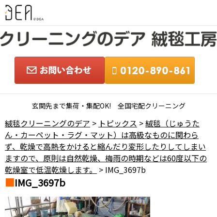
玄関先まで集荷・集配OK! 全国宅配クリーニング
絨毯クリーニングのデア
>
トピックス
>
絨毯（じゅうた
ん・カーペット・ラグ・マット）は高級なものに関わら
ず、乾燥で高熱をかけると縮んだり変形したりしてしまい
ますので、原則は自然乾燥、梅雨の時期などは60度以下の
乾燥室で低温乾燥します。
> IMG_3697b
IMG_3697b