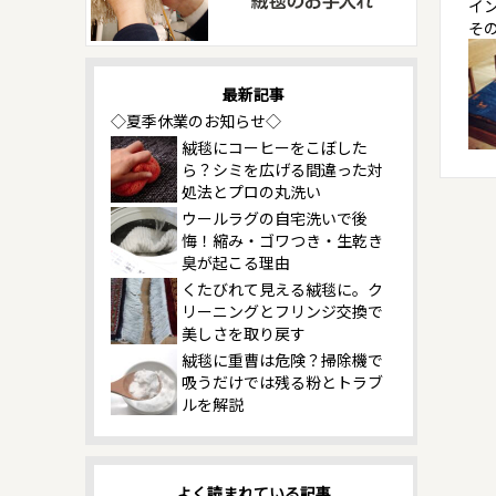
イ
そ
最新記事
◇夏季休業のお知らせ◇
絨毯にコーヒーをこぼした
ら？シミを広げる間違った対
処法とプロの丸洗い
ウールラグの自宅洗いで後
悔！縮み・ゴワつき・生乾き
臭が起こる理由
くたびれて見える絨毯に。ク
リーニングとフリンジ交換で
美しさを取り戻す
絨毯に重曹は危険？掃除機で
吸うだけでは残る粉とトラブ
ルを解説
よく読まれている記事