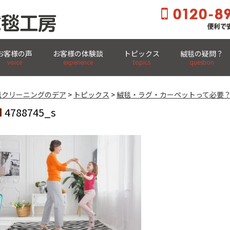
お客様の声
お客様の体験談
トピックス
絨毯の疑問？
玄関先まで集荷・集配OK! 全国宅配クリーニング
voice
experience
topics
question
毯クリーニングのデア
>
トピックス
>
絨毯・ラグ・カーペットって必要
4788745_s