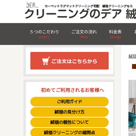
カーペットラグマットクリーニング宅配 絨毯クリーニングなら
５つのこだわり
ご注文の流れ
料金表
policy
flow
charge
絨
初めてご利用されるお客様へ
ご利用ガイド
絨毯の見分け方
絨毯の梱包について
絨毯クリーニングの疑問点