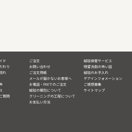
イド
ご注文
絨毯保管サービス
だわり
お問い合わせ
残留洗剤の怖い話
流れ
ご注文用紙
絨毯のお手入れ
メールが届かないお客様へ
デアインフォメーション
声
お電話・FAXでのご注文
ご感想募集
ス
絨毯の梱包について
サイトマップ
ご質問
クリーニングの工程について
お支払い方法