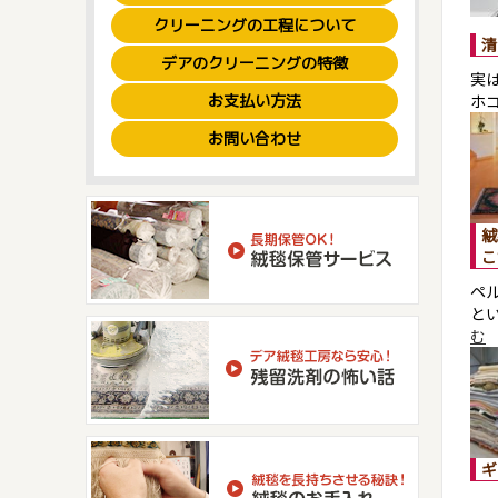
クリーニングの工程について
清
デアのクリーニングの特徴
実
お支払い方法
ホ
お問い合わせ
絨
こ
ペ
と
む
ギ