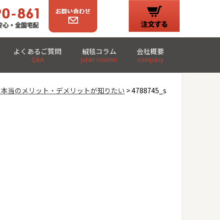
よくあるご質問
絨毯コラム
会社概要
Q&A
jutan column
company
？本当のメリット・デメリットが知りたい
> 4788745_s