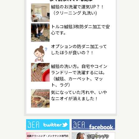
絨毯のお洗濯で運気UP？！
（クリーニング 丸洗い)
トルコ絨毯3枚防ダニ加工で安
心です。
オプションの防ダニ加工って
したほうが良いの？！
絨毯の洗い方。自宅やコイン
ランドリーで洗濯するには。
（絨毯、カーペット、マッ
ト、ラグ）
気になっていた汚れや、いや
なニオイが消えました！