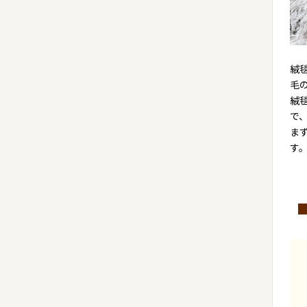
絨
毛
絨
で
ま
す