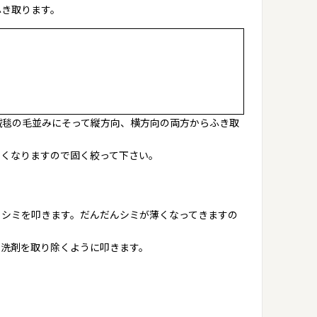
ふき取ります。
絨毯の毛並みにそって縦方向、横方向の両方からふき取
くくなりますので固く絞って下さい。
、シミを叩きます。だんだんシミが薄くなってきますの
性洗剤を取り除くように叩きます。