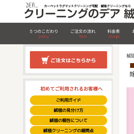
カーペットラグマットクリーニング宅配 絨毯クリーニングなら
５つのこだわり
ご注文の流れ
料金表
policy
flow
charge
絨
初めてご利用されるお客様へ
ご利用ガイド
絨毯の見分け方
絨毯の梱包について
絨毯クリーニングの疑問点