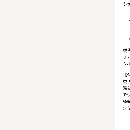
ふ
絨
り
タ
【
絨
濡
で
綺
シ