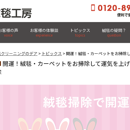
お客様の声
お客様の体験談
トピックス
絨毯の疑問？
玄関先まで集荷・集配OK! 全国宅配クリーニング
voice
experience
topics
question
毯クリーニングのデア
>
トピックス
> 開運！絨毯・カーペットをお掃除
開運！絨毯・カーペットをお掃除して運気を上
除