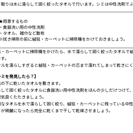
き取りは水に濡らして固く絞ったタオルで行います。シミは中性洗剤で
★用意するもの
・食器洗い用の中性洗剤
・タオル、雑巾など数枚
※拭き掃除の前に絨毯・カーペットに掃除機をかけておきましょう。
毯・カーペットに掃除機をかけたら、水で濡らして固く絞ったタオルで
ます。
オルを濡らしすぎると絨毯・カーペットの芯まで濡れてしまって乾きに
シミを発見したら？】
毯の下に乾いたタオルを敷きます。
らして固く絞ったタオルに食器洗い用中性洗剤をほんの少しだけつけて
根気良くたたきましょう。
麗なタオルを水で濡らして固く絞り、絨毯・カーペットに残っている中
ミが綺麗になったら完全に乾くまで干して乾燥させましょう。