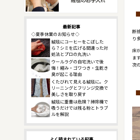
最新記事
断
◇夏季休業のお知らせ◇
り
絨毯にコーヒーをこぼした
ら？シミを広げる間違った対
床
処法とプロの丸洗い
ま
ウールラグの自宅洗いで後
次
悔！縮み・ゴワつき・生乾き
臭が起こる理由
くたびれて見える絨毯に。ク
リーニングとフリンジ交換で
美しさを取り戻す
絨毯に重曹は危険？掃除機で
吸うだけでは残る粉とトラブ
ルを解説
よく読まれている記事