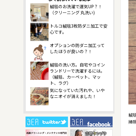
絨毯のお洗濯で運気UP？！
（クリーニング 丸洗い)
トルコ絨毯3枚防ダニ加工で安
心です。
オプションの防ダニ加工って
したほうが良いの？！
絨毯の洗い方。自宅やコイン
ランドリーで洗濯するには。
（絨毯、カーペット、マッ
ト、ラグ）
気になっていた汚れや、いや
なニオイが消えました！
絨
掃