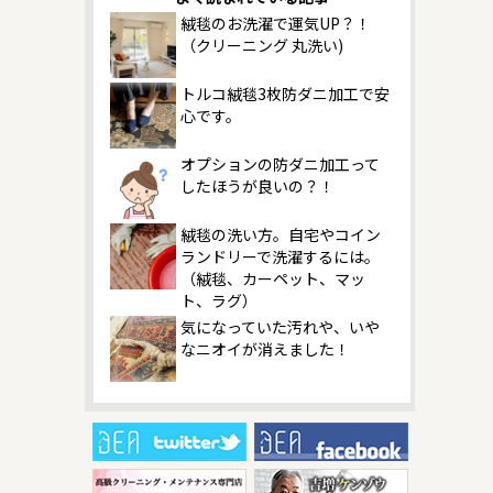
絨毯のお洗濯で運気UP？！
（クリーニング 丸洗い)
トルコ絨毯3枚防ダニ加工で安
心です。
オプションの防ダニ加工って
したほうが良いの？！
絨毯の洗い方。自宅やコイン
ランドリーで洗濯するには。
（絨毯、カーペット、マッ
ト、ラグ）
気になっていた汚れや、いや
なニオイが消えました！