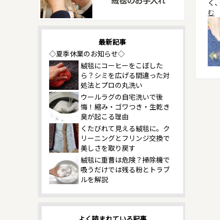
く
む
最新記事
◇夏季休業のお知らせ◇
絨毯にコーヒーをこぼした
ら？シミを広げる間違った対
処法とプロの丸洗い
ウールラグの自宅洗いで後
悔！縮み・ゴワつき・生乾き
臭が起こる理由
くたびれて見える絨毯に。ク
リーニングとフリンジ交換で
美しさを取り戻す
絨毯に重曹は危険？掃除機で
吸うだけでは残る粉とトラブ
ルを解説
よく読まれている記事