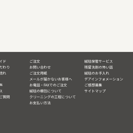
イド
ご注文
絨毯保管サービス
だわり
お問い合わせ
残留洗剤の怖い話
流れ
ご注文用紙
絨毯のお手入れ
メールが届かないお客様へ
デアインフォメーション
声
お電話・FAXでのご注文
ご感想募集
ス
絨毯の梱包について
サイトマップ
ご質問
クリーニングの工程について
お支払い方法