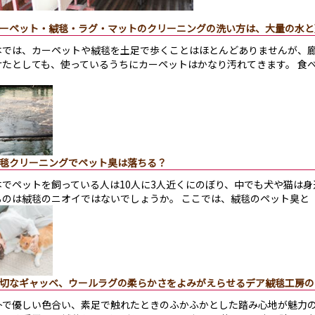
ーペット・絨毯・ラグ・マットのクリーニングの洗い方は、大量の水と
本では、カーペットや絨毯を土足で歩くことはほとんどありませんが、
けたとしても、使っているうちにカーペットはかなり汚れてきます。 食
毯クリーニングでペット臭は落ちる？
本でペットを飼っている人は10人に3人近くにのぼり、中でも犬や猫は身
るのは絨毯のニオイではないでしょうか。 ここでは、絨毯のペット臭と
切なギャッベ、ウールラグの柔らかさをよみがえらせるデア絨毯工房の
朴で優しい色合い、素足で触れたときのふかふかとした踏み心地が魅力