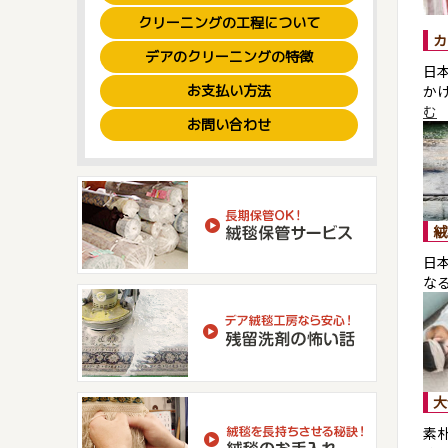
クリーニングの工程について
カ
デアのクリーニングの特徴
日
お支払い方法
か
む
お問い合わせ
絨
日
な
大
素