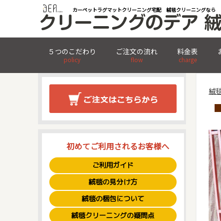
カーペットラグマットクリーニング宅配 絨毯クリーニングなら
５つのこだわり
ご注文の流れ
料金表
policy
flow
charge
絨
初めてご利用されるお客様へ
ご利用ガイド
絨毯の見分け方
絨毯の梱包について
絨毯クリーニングの疑問点