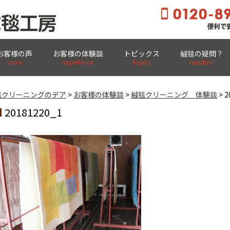
お客様の声
お客様の体験談
トピックス
絨毯の疑問？
玄関先まで集荷・集配OK! 全国宅配クリーニング
voice
experience
topics
question
毯クリーニングのデア
>
お客様の体験談
>
絨毯クリーニング 体験談
> 2
20181220_1