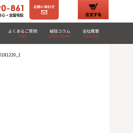
よくあるご質問
絨毯コラム
会社概要
Q&A
jutan column
company
0181220_1