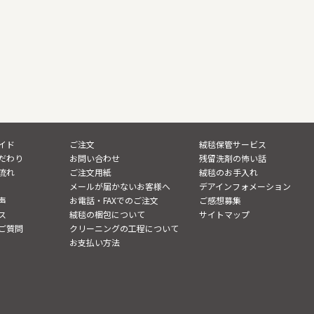
イド
ご注文
絨毯保管サービス
だわり
お問い合わせ
残留洗剤の怖い話
流れ
ご注文用紙
絨毯のお手入れ
メールが届かないお客様へ
デアインフォメーション
声
お電話・FAXでのご注文
ご感想募集
ス
絨毯の梱包について
サイトマップ
ご質問
クリーニングの工程について
お支払い方法