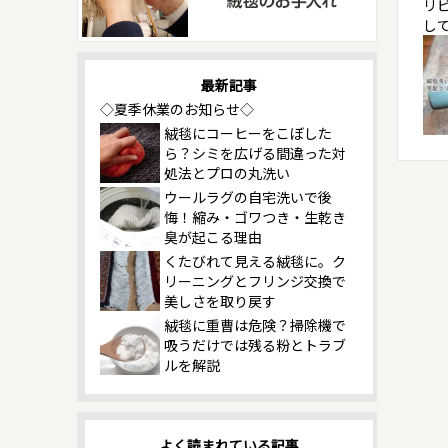
リ
し
最新記事
◇夏季休業のお知らせ◇
絨毯にコーヒーをこぼした
ら？シミを広げる間違った対
処法とプロの丸洗い
ウールラグの自宅洗いで後
悔！縮み・ゴワつき・生乾き
臭が起こる理由
くたびれて見える絨毯に。ク
リーニングとフリンジ交換で
美しさを取り戻す
絨毯に重曹は危険？掃除機で
吸うだけでは残る粉とトラブ
ルを解説
よく読まれている記事