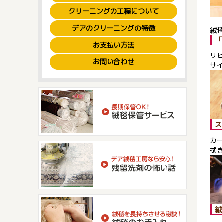
クリーニングの工程について
デアのクリーニングの特徴
絨
「
お支払い方法
リ
お問い合わせ
サ
ス
カ
拭
絨