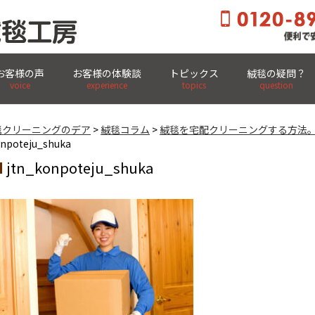
お客様の声
お客様の体験談
トピックス
絨毯の疑問？
玄関先まで集荷・集配OK! 全国宅配クリーニング
voice
experience
topics
question
毯クリーニングのデア
>
絨毯コラム
>
絨毯を宅配クリーニングする方法
npoteju_shuka
jtn_konpoteju_shuka