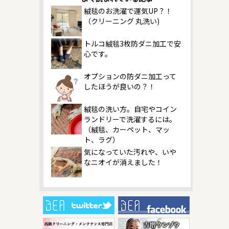
絨毯のお洗濯で運気UP？！
（クリーニング 丸洗い)
トルコ絨毯3枚防ダニ加工で安
心です。
オプションの防ダニ加工って
したほうが良いの？！
絨毯の洗い方。自宅やコイン
ランドリーで洗濯するには。
（絨毯、カーペット、マッ
ト、ラグ）
気になっていた汚れや、いや
なニオイが消えました！