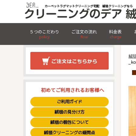
カーペットラグマットクリーニング宅配 絨毯クリーニングなら
５つのこだわり
ご注文の流れ
料金表
policy
flow
charge
絨
_ko
初めてご利用されるお客様へ
ご利用ガイド
絨毯の見分け方
絨毯の梱包について
絨毯クリーニングの疑問点