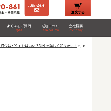
よくあるご質問
絨毯コラム
会社概要
Q&A
jutan column
company
。梱包はどうすればいい？送料を詳しく知りたい！
> jtn