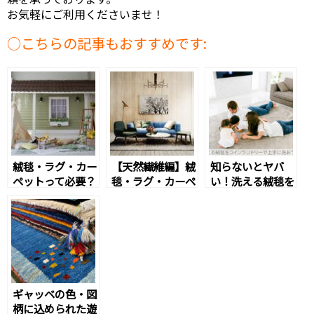
お気軽にご利用くださいませ！
こちらの記事もおすすめです:
絨毯・ラグ・カー
【天然繊維編】絨
知らないとヤバ
ペットって必要？
毯・ラグ・カーペ
い！洗える絨毯を
本当のメリット・
ットの素材。メリ
コインランドリー
デメリットが知り
ット・デメリット
で上手に洗う方法
たい
ギャッベの色・図
柄に込められた遊