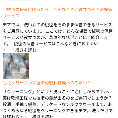
牧民の願いと意味
とは？
絨毯の保管に困ったら｜こんなときに役立つデアの保管
サービス
デアでは、洗い立ての絨毯をそのまま保管できるサービス
をご用意しています。 ここでは、どんな場面で絨毯の保管
サービスが役立つのか、具体的な状況ごとにご紹介しま
す。 絨毯の保管サービスはこんなときにおすすめ！
・・・
続きを読む
【クリーニング屋の秘密】乾燥へのこだわり
「クリーニング」というと洗うことに注目しがちですが、
実は乾燥工程でも技術の差が出るのをご存知でしょうか？
段通、手織り絨毯、デリケートなシルクやウールまで、あ
りとあらゆる絨毯をクリーニングできるデア。 洗うだけで
は終わら・・・
続きを読む