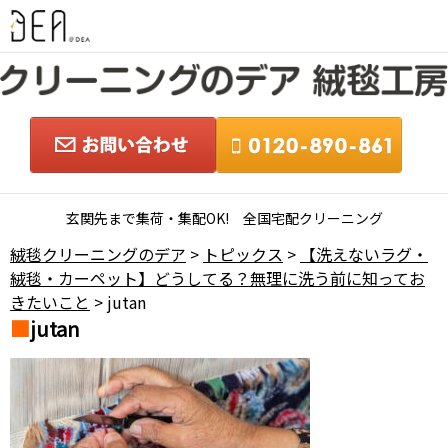
玄関先まで集荷・集配OK! 全国宅配クリーニング
絨毯クリーニングのデア
>
トピックス
>
【洗えないラグ・
絨毯・カーペット】どうしてる？無理に洗う前に知ってお
きたいこと
> jutan
jutan