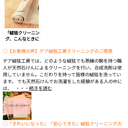
ーニング事例
「絨毯クリーニン
グ、こんなときに
助かりました！」
デア絨毯工房が選
【お客様の声】デア絨毯工房クリーニングのご感想
ばれた体験談
デア絨毯工房では、どのような絨毯でも熟練の腕を持つ職
人が天然石けんによるクリーニングを行い、合成洗剤は使
用していません。こだわりを持って皆様の絨毯を洗ってい
ます。 でも天然石けんでお洗濯をした経験がある人の中に
は、 ・・・
続きを読む
「きれいになった」「安心できた」絨毯クリーニングの