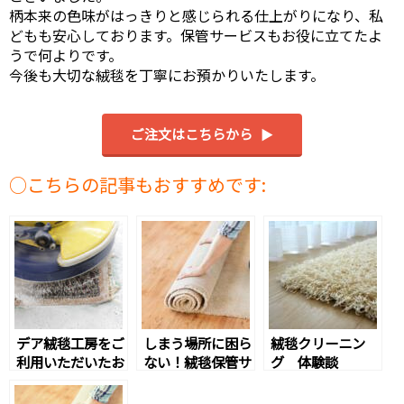
柄本来の色味がはっきりと感じられる仕上がりになり、私
どもも安心しております。保管サービスもお役に立てたよ
うで何よりです。
今後も大切な絨毯を丁寧にお預かりいたします。
ご注文はこちらから
こちらの記事もおすすめです:
デア絨毯工房をご
しまう場所に困ら
絨毯クリーニン
利用いただいたお
ない！絨毯保管サ
グ 体験談
客様の声｜カーペ
ービスをご利用の
ット・ラグのクリ
お客様の声