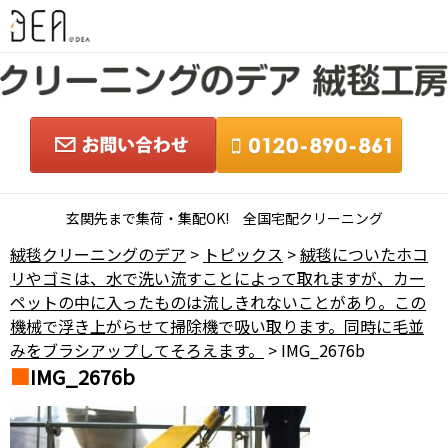
玄関先まで集荷・集配OK! 全国宅配クリーニング
絨毯クリーニングのデア
>
トピックス
>
絨毯についたホコ
リやゴミは、水で洗い流すことによって取れますが、カー
ペットの中に入ったものは流しきれないことがあり。この
機械で浮き上がらせて掃除機で吸い取ります。同時に毛並
みをブラシアップしてそろえます。
> IMG_2676b
IMG_2676b