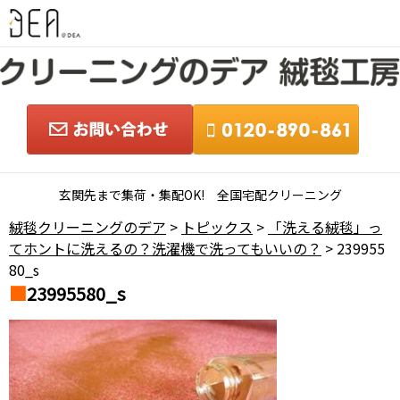
玄関先まで集荷・集配OK! 全国宅配クリーニング
絨毯クリーニングのデア
>
トピックス
>
「洗える絨毯」っ
てホントに洗えるの？洗濯機で洗ってもいいの？
> 239955
80_s
23995580_s