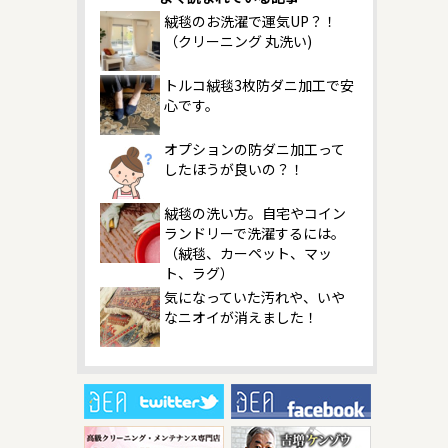
絨毯のお洗濯で運気UP？！
（クリーニング 丸洗い)
トルコ絨毯3枚防ダニ加工で安
心です。
オプションの防ダニ加工って
したほうが良いの？！
絨毯の洗い方。自宅やコイン
ランドリーで洗濯するには。
（絨毯、カーペット、マッ
ト、ラグ）
気になっていた汚れや、いや
なニオイが消えました！