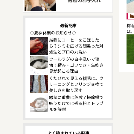
梅
最新記事
梅
は
◇夏季休業のお知らせ◇
絨毯にコーヒーをこぼした
ら？シミを広げる間違った対
処法とプロの丸洗い
ウールラグの自宅洗いで後
悔！縮み・ゴワつき・生乾き
臭が起こる理由
くたびれて見える絨毯に。ク
リーニングとフリンジ交換で
美しさを取り戻す
絨毯に重曹は危険？掃除機で
吸うだけでは残る粉とトラブ
ルを解説
よく読まれている記事