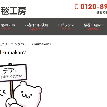
お客様の声
お客様の体験談
トピックス
絨毯の疑問？
玄関先まで集荷・集配OK! 全国宅配クリーニング
voice
experience
topics
question
毯クリーニングのデア
> kumakan2
kumakan2