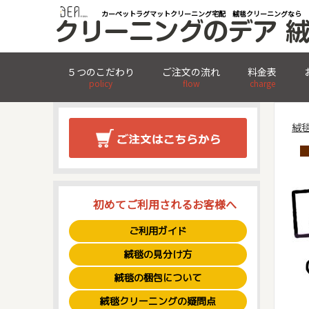
カーペットラグマットクリーニング宅配 絨毯クリーニングなら
５つのこだわり
ご注文の流れ
料金表
policy
flow
charge
絨
初めてご利用されるお客様へ
ご利用ガイド
絨毯の見分け方
絨毯の梱包について
絨毯クリーニングの疑問点