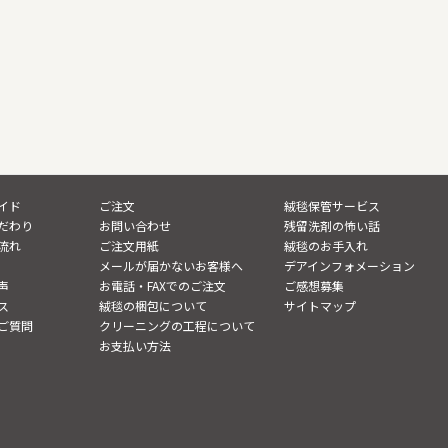
イド
ご注文
絨毯保管サービス
だわり
お問い合わせ
残留洗剤の怖い話
流れ
ご注文用紙
絨毯のお手入れ
メールが届かないお客様へ
デアインフォメーション
声
お電話・FAXでのご注文
ご感想募集
ス
絨毯の梱包について
サイトマップ
ご質問
クリーニングの工程について
お支払い方法