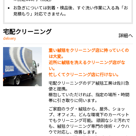
お急ぎについては到着・検品後、すぐ洗い作業に入る為「お
見積もり」対応できません。
宅配クリーニング
詳細へ
delivery
重い絨毯をクリーニング店に持っていくの
は大変。
近所に絨毯を洗えるクリーニング店がな
い。
忙しくてクリーニング店に行けない。
宅配クリーニングのデア絨毯工房は佐川急
便と提携。
梱包していただければ、指定の場所・時間
帯に引き取りに伺います。
ご家庭のラグ・絨毯から、屋外、ショッ
プ、オフィス、どんな環境下のカーペット
でもクリーニング可能。 頑固なシミ汚れで
も、絨毯クリーニング専門の技術・ノウハ
ウで対応し、改善します。